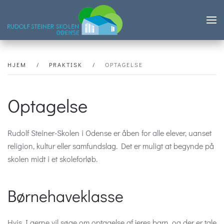
Skip to main content
HJEM
PRAKTISK
OPTAGELSE
Optagelse
Rudolf Steiner-Skolen i Odense er åben for alle elever, uanset
religion, kultur eller samfundslag. Det er muligt at begynde på
skolen midt i et skoleforløb.
Børnehaveklasse
Hvis I gerne vil søge om optagelse af jeres barn, og der er tale