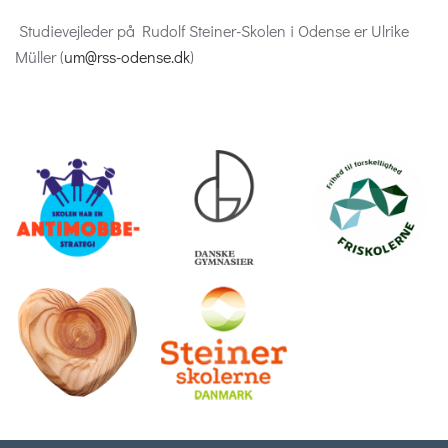
Studievejleder på Rudolf Steiner-Skolen i Odense er Ulrike
Müller (
um@rss-odense.dk
)
.
.
.
.