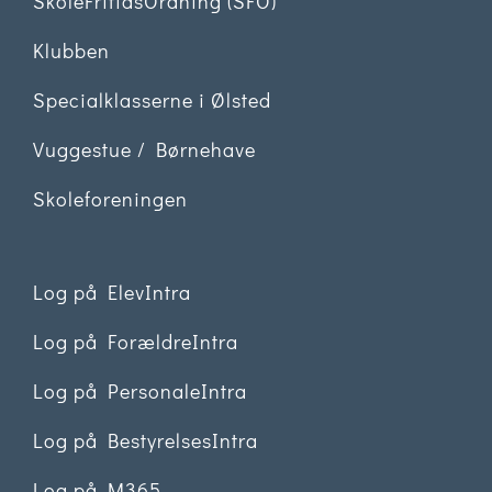
SkoleFritidsOrdning (SFO)
Klubben
Specialklasserne i Ølsted
Vuggestue / Børnehave
Skoleforeningen
Log på ElevIntra
Log på ForældreIntra
Log på PersonaleIntra
Log på BestyrelsesIntra
Log på M365