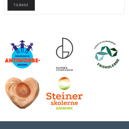
TILBAGE
.
.
.
.